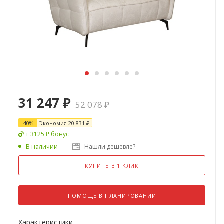
31 247
₽
52 078
₽
-
40
%
Экономия
20 831
₽
+ 3125 ₽ бонус
В наличии
Нашли дешевле?
КУПИТЬ В 1 КЛИК
ПОМОЩЬ В ПЛАНИРОВАНИИ
Характеристики