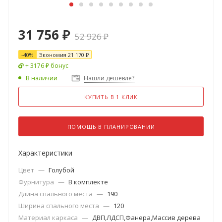
31 756
₽
52 926
₽
-
40
%
Экономия
21 170
₽
+ 3176 ₽ бонус
В наличии
Нашли дешевле?
КУПИТЬ В 1 КЛИК
ПОМОЩЬ В ПЛАНИРОВАНИИ
Характеристики
Цвет
—
Голубой
Фурнитура
—
В комплекте
Длина спального места
—
190
Ширина спального места
—
120
Материал каркаса
—
ДВП,ЛДСП,Фанера,Массив дерева