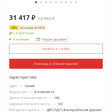
31 417
₽
52 362
₽
-
40
%
Экономия
20 945
₽
+ 3142 ₽ бонус
В наличии
Нашли дешевле?
КУПИТЬ В 1 КЛИК
ПОМОЩЬ В ПЛАНИРОВАНИИ
Характеристики
Цвет
—
Синий
Фурнитура
—
В комплекте
Длина спального места
—
190
Ширина спального места
—
120
Материал каркаса
—
ДВП,ЛДСП,Фанера,Массив дерева