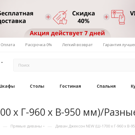
Оплата
Рассрочка 0%
Легкий возврат
Гарантия лучше
Шкафы
Столы
Гостиная
Спальня
К
0 х Г-960 х В-950 мм)/Разны
—
—
Прямые диваны
Диван Джексон NEW (Ш-1700 х Г-960 х В-9