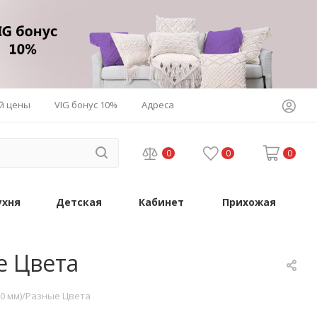
й цены
VIG бонус 10%
Адреса
0
0
0
ухня
Детская
Кабинет
Прихожая
е Цвета
50 мм)/Разные Цвета