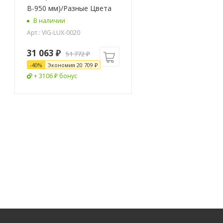
В-950 мм)/Разные Цвета
В наличии
Арт.: VIG-LUX-0020
31 063
₽
51 772
₽
-
40
%
Экономия
20 709
₽
+ 3106 ₽ бонус