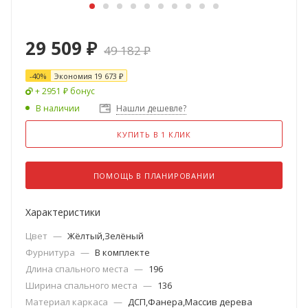
29 509
₽
49 182
₽
-
40
%
Экономия
19 673
₽
+ 2951 ₽ бонус
В наличии
Нашли дешевле?
КУПИТЬ В 1 КЛИК
ПОМОЩЬ В ПЛАНИРОВАНИИ
Характеристики
Цвет
—
Жёлтый,Зелёный
Фурнитура
—
В комплекте
Длина спального места
—
196
Ширина спального места
—
136
Материал каркаса
—
ДСП,Фанера,Массив дерева