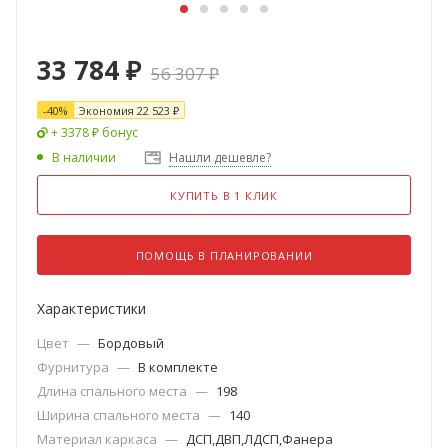
33 784
₽
56 307
₽
-
40
%
Экономия
22 523
₽
+ 3378 ₽ бонус
В наличии
Нашли дешевле?
КУПИТЬ В 1 КЛИК
ПОМОЩЬ В ПЛАНИРОВАНИИ
Характеристики
Цвет
—
Бордовый
Фурнитура
—
В комплекте
Длина спального места
—
198
Ширина спального места
—
140
Материал каркаса
—
ДСП,ДВП,ЛДСП,Фанера