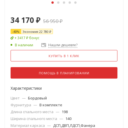
34 170
₽
56 950
₽
-
40
%
Экономия
22 780
₽
+ 3417 ₽ бонус
В наличии
Нашли дешевле?
КУПИТЬ В 1 КЛИК
ПОМОЩЬ В ПЛАНИРОВАНИИ
Характеристики
Цвет
—
Бордовый
Фурнитура
—
В комплекте
Длина спального места
—
198
Ширина спального места
—
140
Материал каркаса
—
ДСП,ДВП,ЛДСП,Фанера