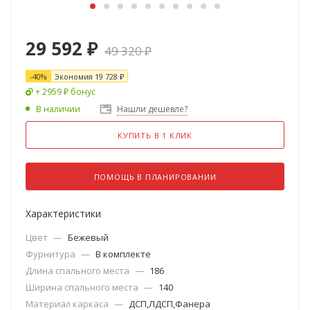
29 592
₽
49 320
₽
-
40
%
Экономия
19 728
₽
+ 2959 ₽ бонус
В наличии
Нашли дешевле?
КУПИТЬ В 1 КЛИК
ПОМОЩЬ В ПЛАНИРОВАНИИ
Характеристики
Цвет
—
Бежевый
Фурнитура
—
В комплекте
Длина спального места
—
186
Ширина спального места
—
140
Материал каркаса
—
ДСП,ЛДСП,Фанера