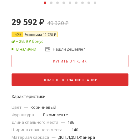
29 592
₽
49 320
₽
-
40
%
Экономия
19 728
₽
+ 2959 ₽ бонус
В наличии
Нашли дешевле?
КУПИТЬ В 1 КЛИК
ПОМОЩЬ В ПЛАНИРОВАНИИ
Характеристики
Цвет
—
Коричневый
Фурнитура
—
В комплекте
Длина спального места
—
186
Ширина спального места
—
140
Материал каркаса
—
ДСП,ЛДСП,Фанера