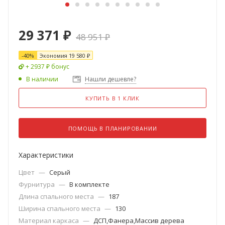
29 371
₽
48 951
₽
-
40
%
Экономия
19 580
₽
+ 2937 ₽ бонус
В наличии
Нашли дешевле?
КУПИТЬ В 1 КЛИК
ПОМОЩЬ В ПЛАНИРОВАНИИ
Характеристики
Цвет
—
Серый
Фурнитура
—
В комплекте
Длина спального места
—
187
Ширина спального места
—
130
Материал каркаса
—
ДСП,Фанера,Массив дерева