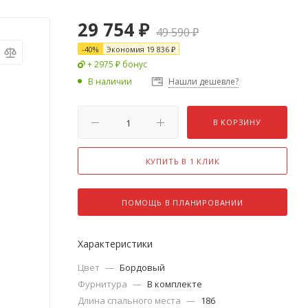
29 754
₽
49 590
₽
-
40
%
Экономия
19 836
₽
+ 2975 ₽ бонус
В наличии
Нашли дешевле?
В КОРЗИНУ
КУПИТЬ В 1 КЛИК
ПОМОЩЬ В ПЛАНИРОВАНИИ
Характеристики
Цвет
—
Бордовый
Фурнитура
—
В комплекте
Длина спального места
—
186