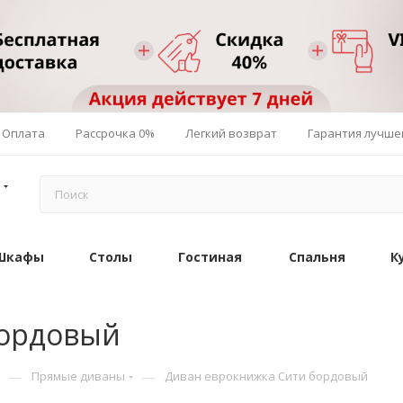
Оплата
Рассрочка 0%
Легкий возврат
Гарантия лучше
Шкафы
Столы
Гостиная
Спальня
К
бордовый
—
—
Прямые диваны
Диван еврокнижка Сити бордовый