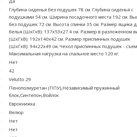
Да
Глубина сиденья без подушек 78 см. Глубина сиденья с
подушками 54 см. Ширина посадочного места 192 см. Вы
без подушек 72 см. Высота спинки 35 см. Размер ящика д
белья (ШхГхВ): 137х53х27.4 см. Размер в разложенном 
(ШхГхВ): 192х140х42 см. Размер приспинных подушек
(ШхГхВ): 94х22х49 см. Чехол приспинных подушек - съе
Максимальная нагрузка на спальное место 120 кг.
Нет
42
Velutto 29
Пенополиуретан (ППУ),Независимый пружинный
блок,Синтепон,Войлок
Еврокнижка
Велюр
Нет
Нет