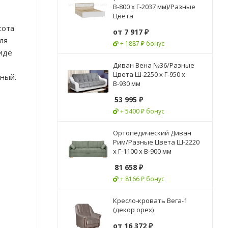
В-800 x Г-2037 мм)/Разные
Цвета
сота
от
7 917 ₽
ля
+ 1887 ₽ бонус
виде
Диван Вена №36/Разные
Цвета Ш-2250 х Г-950 х
мный.
В-930 мм
53 995
₽
+ 5400 ₽ бонус
Ортопедический Диван
Рим/Разные Цвета Ш-2220
х Г-1100 х В-900 мм
81 658
₽
+ 8166 ₽ бонус
Кресло-кровать Вега-1
(декор орех)
от
16 372 ₽