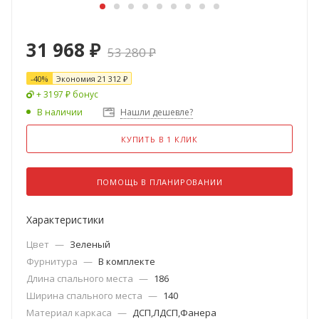
31 968
₽
53 280
₽
-
40
%
Экономия
21 312
₽
+ 3197 ₽ бонус
В наличии
Нашли дешевле?
КУПИТЬ В 1 КЛИК
ПОМОЩЬ В ПЛАНИРОВАНИИ
Характеристики
Цвет
—
Зеленый
Фурнитура
—
В комплекте
Длина спального места
—
186
Ширина спального места
—
140
Материал каркаса
—
ДСП,ЛДСП,Фанера