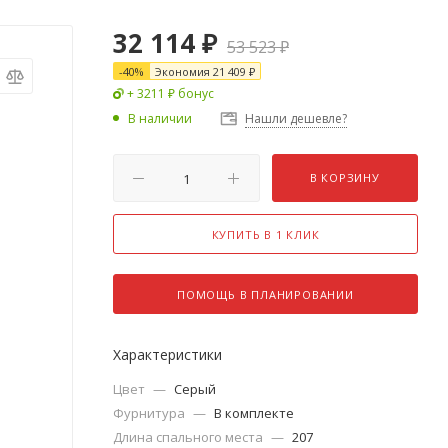
32 114
₽
53 523
₽
-
40
%
Экономия
21 409
₽
+ 3211 ₽ бонус
В наличии
Нашли дешевле?
В КОРЗИНУ
КУПИТЬ В 1 КЛИК
ПОМОЩЬ В ПЛАНИРОВАНИИ
Характеристики
Цвет
—
Серый
Фурнитура
—
В комплекте
Длина спального места
—
207