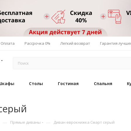
Оплата
Рассрочка 0%
Легкий возврат
Гарантия лучше
Шкафы
Столы
Гостиная
Спальня
К
 серый
—
—
Прямые диваны
Диван еврокнижка Смарт серый