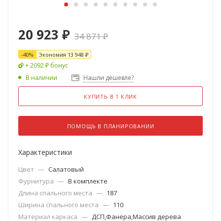
20 923
₽
34 871
₽
-
40
%
Экономия
13 948
₽
+ 2092 ₽ бонус
В наличии
Нашли дешевле?
КУПИТЬ В 1 КЛИК
ПОМОЩЬ В ПЛАНИРОВАНИИ
Характеристики
Цвет
—
Салатовый
Фурнитура
—
В комплекте
Длина спального места
—
187
Ширина спального места
—
110
Материал каркаса
—
ДСП,Фанера,Массив дерева