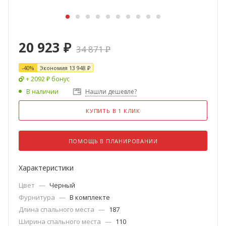
20 923
₽
34 871
₽
-
40
%
Экономия
13 948
₽
+ 2092 ₽ бонус
В наличии
Нашли дешевле?
КУПИТЬ В 1 КЛИК
ПОМОЩЬ В ПЛАНИРОВАНИИ
Характеристики
Цвет
—
Черный
Фурнитура
—
В комплекте
Длина спального места
—
187
Ширина спального места
—
110