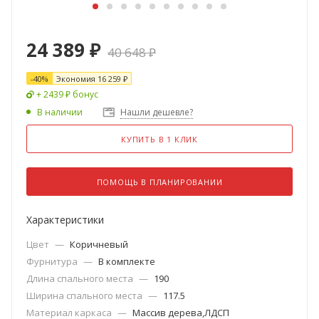
24 389
₽
40 648
₽
-
40
%
Экономия
16 259
₽
+ 2439 ₽ бонус
В наличии
Нашли дешевле?
КУПИТЬ В 1 КЛИК
ПОМОЩЬ В ПЛАНИРОВАНИИ
Характеристики
Цвет
—
Коричневый
Фурнитура
—
В комплекте
Длина спального места
—
190
Ширина спального места
—
117.5
Материал каркаса
—
Массив дерева,ЛДСП