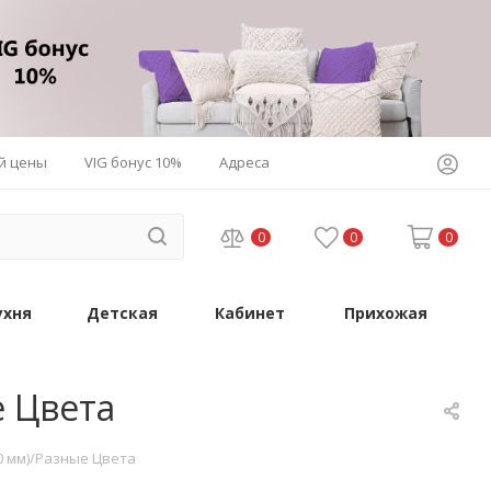
й цены
VIG бонус 10%
Адреса
0
0
0
ухня
Детская
Кабинет
Прихожая
е Цвета
50 мм)/Разные Цвета