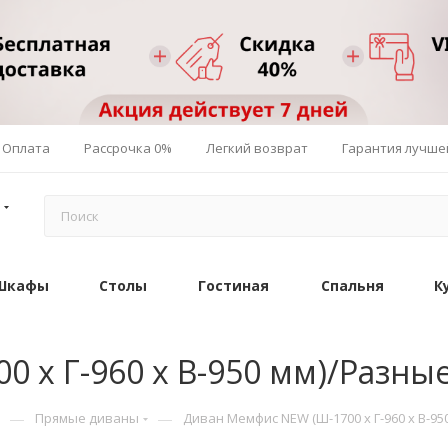
Оплата
Рассрочка 0%
Легкий возврат
Гарантия лучше
Шкафы
Столы
Гостиная
Спальня
К
 х Г-960 х В-950 мм)/Разны
—
—
Прямые диваны
Диван Мемфис NEW (Ш-1700 х Г-960 х В-9