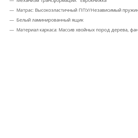
Матрас: В
ысокоэластичный ППУ/Н
езависимый пружин
Белый ламинированный ящик
Материал каркаса: Массив
хвойных пород дерева, фа