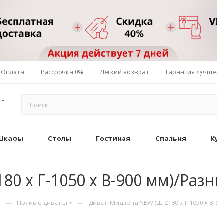
Оплата
Рассрочка 0%
Легкий возврат
Гарантия лучше
Шкафы
Столы
Гостиная
Спальня
К
0 х Г-1050 х В-900 мм)/Раз
—
—
Прямые диваны
Диван Мидленд NEW (Ш-2180 х Г-1050 х В