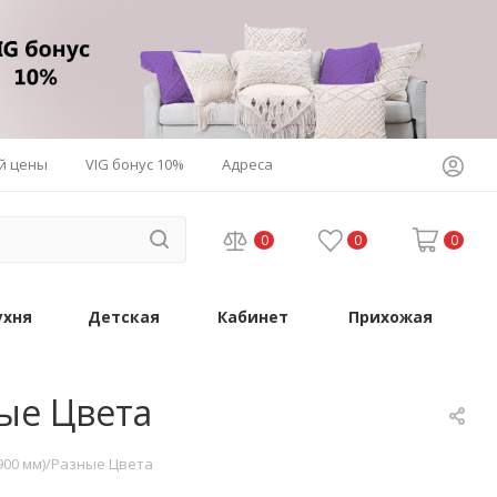
й цены
VIG бонус 10%
Адреса
0
0
0
ухня
Детская
Кабинет
Прихожая
ные Цвета
-900 мм)/Разные Цвета