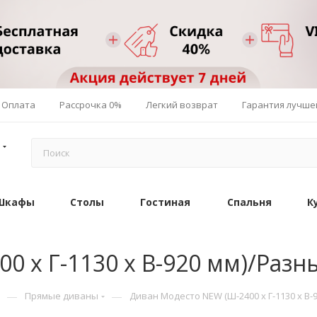
Оплата
Рассрочка 0%
Легкий возврат
Гарантия лучше
Шкафы
Столы
Гостиная
Спальня
К
0 х Г-1130 х В-920 мм)/Разн
—
—
Прямые диваны
Диван Модесто NEW (Ш-2400 х Г-1130 х В