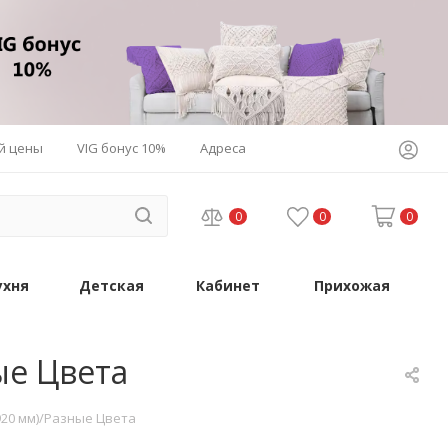
й цены
VIG бонус 10%
Адреса
0
0
0
ухня
Детская
Кабинет
Прихожая
ые Цвета
-920 мм)/Разные Цвета