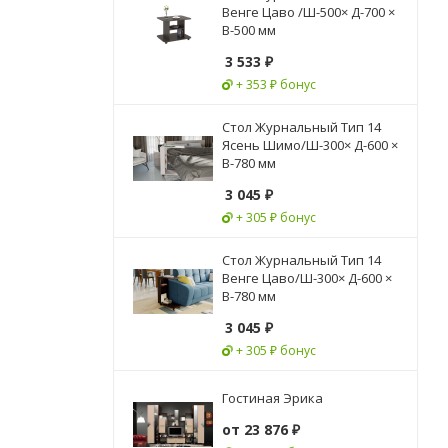
Венге Цаво /Ш-500× Д-700 ×
В-500 мм
3 533
₽
+ 353 ₽ бонус
Стол Журнальный Тип 14
Ясень Шимо/Ш-300× Д-600 ×
В-780 мм
3 045
₽
+ 305 ₽ бонус
Стол Журнальный Тип 14
Венге Цаво/Ш-300× Д-600 ×
В-780 мм
3 045
₽
+ 305 ₽ бонус
Гостиная Эрика
от
23 876 ₽