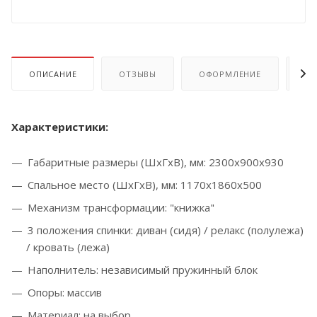
ОПИСАНИЕ
ОТЗЫВЫ
ОФОРМЛЕНИЕ
ОП
Характеристики:
Габаритные размеры (ШхГхВ), мм: 2300х900х930
Спальное место (ШхГхВ), мм: 1170х1860х500
Механизм трансформации: "книжка"
3 положения спинки: диван (сидя) / релакс (полулежа)
/ кровать (лежа)
Наполнитель: независимый пружинный блок
Опоры: массив
Материал: на выбор