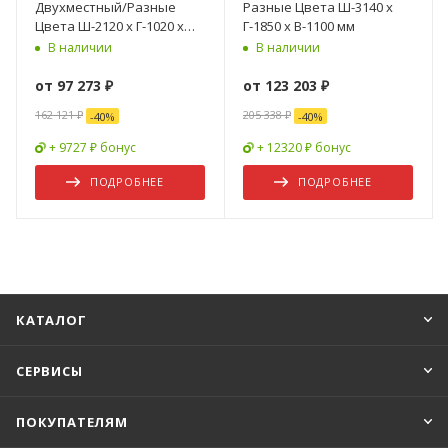
Двухместный/Разные
Разные Цвета Ш-3140 х
Цвета Ш-2120 х Г-1020 х
Г-1850 х В-1100 мм
В-1100 мм
В наличии
В наличии
от
97 273 ₽
от
123 203 ₽
162 121 ₽
205 338 ₽
-
40
%
-
40
%
+ 9727 ₽ бонус
+ 12320 ₽ бонус
ПОДРОБНЕЕ
ПОДРОБНЕЕ
КАТАЛОГ
СЕРВИСЫ
ПОКУПАТЕЛЯМ