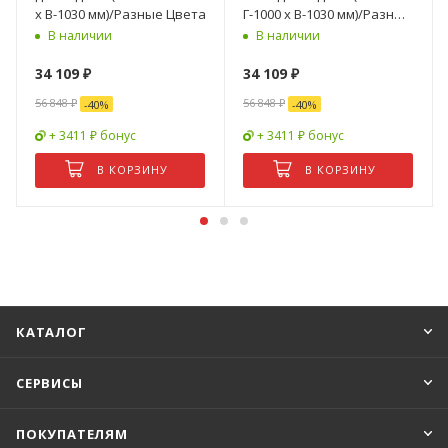
х В-1030 мм)/Разные Цвета
Г-1000 х В-1030 мм)/Разные
Цвета
В наличии
В наличии
34 109
₽
34 109
₽
56 848
₽
56 848
₽
-
40
%
-
40
%
+ 3411 ₽ бонус
+ 3411 ₽ бонус
В КОРЗИНУ
В КОРЗИНУ
КАТАЛОГ
СЕРВИСЫ
ПОКУПАТЕЛЯМ