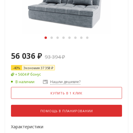
56 036
₽
93 394
₽
-
40
%
Экономия
37 358
₽
+ 5604 ₽ бонус
В наличии
Нашли дешевле?
КУПИТЬ В 1 КЛИК
ПОМОЩЬ В ПЛАНИРОВАНИИ
Характеристики