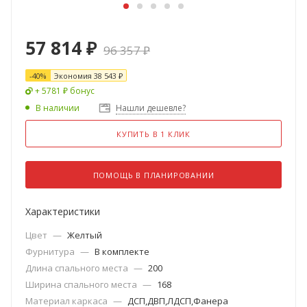
57 814
₽
96 357
₽
-
40
%
Экономия
38 543
₽
+ 5781 ₽ бонус
В наличии
Нашли дешевле?
КУПИТЬ В 1 КЛИК
ПОМОЩЬ В ПЛАНИРОВАНИИ
Характеристики
Цвет
—
Желтый
Фурнитура
—
В комплекте
Длина спального места
—
200
Ширина спального места
—
168
Материал каркаса
—
ДСП,ДВП,ЛДСП,Фанера