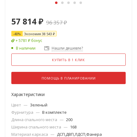
57 814
₽
96 357
₽
-
40
%
Экономия
38 543
₽
+ 5781 ₽ бонус
В наличии
Нашли дешевле?
КУПИТЬ В 1 КЛИК
ПОМОЩЬ В ПЛАНИРОВАНИИ
Характеристики
Цвет
—
Зеленый
Фурнитура
—
В комплекте
Длина спального места
—
200
Ширина спального места
—
168
Материал каркаса
—
ДСП,ДВП,ЛДСП,Фанера