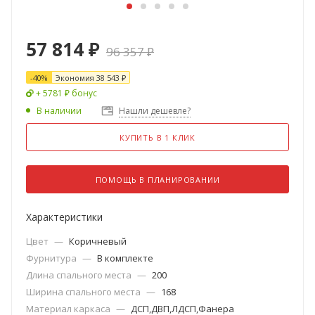
57 814
₽
96 357
₽
-
40
%
Экономия
38 543
₽
+ 5781 ₽ бонус
В наличии
Нашли дешевле?
КУПИТЬ В 1 КЛИК
ПОМОЩЬ В ПЛАНИРОВАНИИ
Характеристики
Цвет
—
Коричневый
Фурнитура
—
В комплекте
Длина спального места
—
200
Ширина спального места
—
168
Материал каркаса
—
ДСП,ДВП,ЛДСП,Фанера