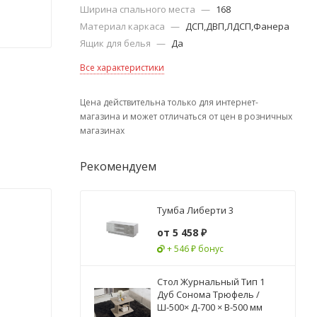
Ширина спального места
—
168
Материал каркаса
—
ДСП,ДВП,ЛДСП,Фанера
Ящик для белья
—
Да
Все характеристики
Цена действительна только для интернет-
магазина и может отличаться от цен в розничных
магазинах
Рекомендуем
Тумба Либерти 3
от
5 458 ₽
+ 546 ₽ бонус
Стол Журнальный Тип 1
Дуб Сонома Трюфель /
Ш-500× Д-700 × В-500 мм