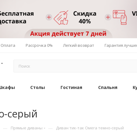
Оплата
Рассрочка 0%
Легкий возврат
Гарантия лучше
Шкафы
Столы
Гостиная
Спальня
К
но-серый
—
—
Прямые диваны
Диван тик-так Омега темно-серый