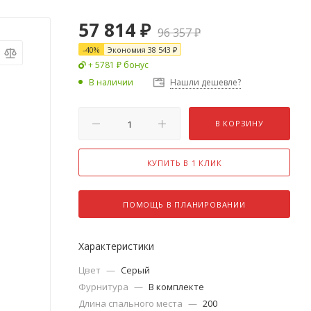
57 814
₽
96 357
₽
-
40
%
Экономия
38 543
₽
+ 5781 ₽ бонус
В наличии
Нашли дешевле?
В КОРЗИНУ
КУПИТЬ В 1 КЛИК
ПОМОЩЬ В ПЛАНИРОВАНИИ
Характеристики
Цвет
—
Серый
Фурнитура
—
В комплекте
Длина спального места
—
200