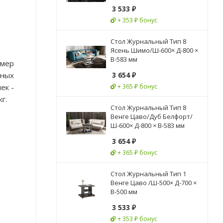
3 533
₽
+ 353 ₽ бонус
Стол Журнальный Тип 8
Ясень Шимо/Ш-600× Д-800 ×
В-583 мм
змер
нных
3 654
₽
ек -
+ 365 ₽ бонус
г.
Стол Журнальный Тип 8
Венге Цаво/Дуб Белфорт/
Ш-600× Д-800 × В-583 мм
3 654
₽
+ 365 ₽ бонус
Стол Журнальный Тип 1
Венге Цаво /Ш-500× Д-700 ×
В-500 мм
3 533
₽
+ 353 ₽ бонус