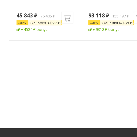
45 843
₽
93 118
₽
76 405
₽
155 197
₽
-
40
%
Экономия
30 562
₽
-
40
%
Экономия
62 079
₽
+ 4584 ₽ бонус
+ 9312 ₽ бонус