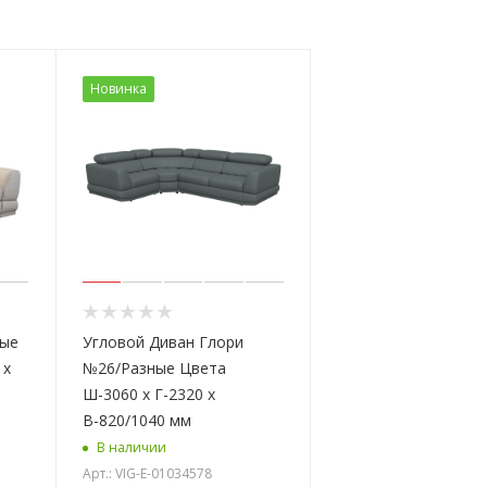
Новинка
ные
Угловой Диван Глори
 х
№26/Разные Цвета
Ш-3060 х Г-2320 х
В-820/1040 мм
В наличии
Арт.: VIG-E-01034578