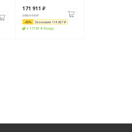
171 911
₽
286 518
₽
-
40
%
Экономия
114 607
₽
+ 17191 ₽ бонус