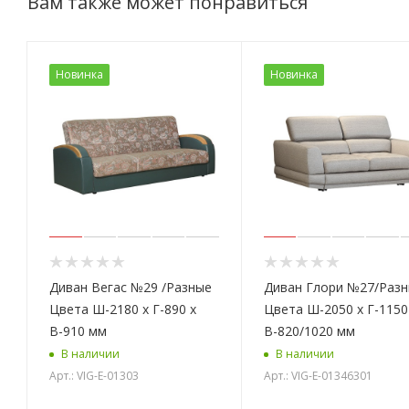
Вам также может понравиться
Новинка
Новинка
Диван Вегас №29 /Разные
Диван Глори №27/Раз
Цвета Ш-2180 х Г-890 х
Цвета Ш-2050 х Г-1150
В-910 мм
В-820/1020 мм
В наличии
В наличии
Арт.: VIG-E-01303
Арт.: VIG-E-01346301