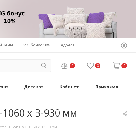
й цены
VIG бонус 10%
Адреса
0
0
0
ухня
Детская
Кабинет
Прихожая
1060 х В-930 мм
а Ш-2490 х Г-1060 х В-930 мм