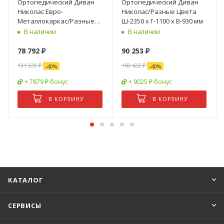
Ортопедический Диван
Ортопедический Диван
Николас Евро-
Николас/Разные Цвета
Металлокаркас/Разные
Ш-2350 х Г-1100 х В-930 мм
Цвета Ш-2520 х Г-1100 х
В наличии
В наличии
В-900 мм
78 792
₽
90 253
₽
131 320
₽
150 422
₽
-
40
%
-
40
%
+ 7879 ₽ бонус
+ 9025 ₽ бонус
В КОРЗИНУ
В КОРЗИНУ
КАТАЛОГ
СЕРВИСЫ