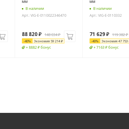
мм
мм
В наличии
В наличии
Арт.: VIG-E-0110022346470
Арт.: VIG-E-0110332
88 820
₽
71 629
₽
148 034
₽
119 382
₽
-
40
%
Экономия
59 214
₽
-
40
%
Экономия
47 753
+ 8882 ₽ бонус
+ 7163 ₽ бонус