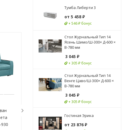
Тумба Либерти 3
от
5 458 ₽
+ 546 ₽ бонус
Стол Журнальный Тип 14
Ясень Шимо/Ш-300× Д-600 ×
Новинка
Новинка
В-780 мм
3 045
₽
+ 305 ₽ бонус
Стол Журнальный Тип 14
Венге Цаво/Ш-300× Д-600 ×
В-780 мм
3 045
₽
+ 305 ₽ бонус
ван
Ортопедический Диван
Ортопедический
Гостиная Эрика
вета
Феникс/Разные Цвета
Бостон/Разные 
-930
Ш-2250 х Г-900 х В-910 мм
Ш-2400 х Г-1100 
от
23 876 ₽