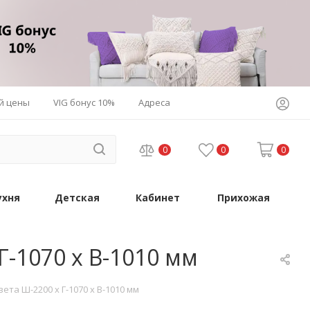
й цены
VIG бонус 10%
Адреса
0
0
0
ухня
Детская
Кабинет
Прихожая
-1070 х В-1010 мм
а Ш-2200 х Г-1070 х В-1010 мм