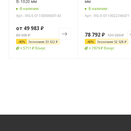
В-1020 мм
мм
В наличии
В наличии
Арт.: VIG-E-0110000600143
Арт.: VIG-E-0110022346471
от
49 983 ₽
78 792
₽
83 305 ₽
131 320
₽
-
40
%
Экономия
33 322 ₽
-
40
%
Экономия
52 528
₽
+ 5711 ₽ бонус
+ 7879 ₽ бонус