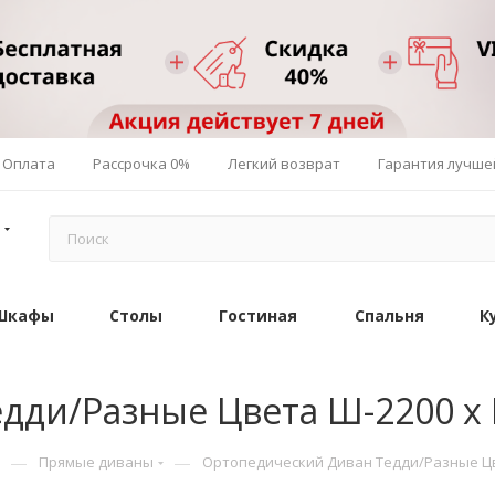
Оплата
Рассрочка 0%
Легкий возврат
Гарантия лучше
Шкафы
Столы
Гостиная
Спальня
К
ди/Разные Цвета Ш-2200 х Г
—
—
Прямые диваны
Ортопедический Диван Тедди/Разные Цвет