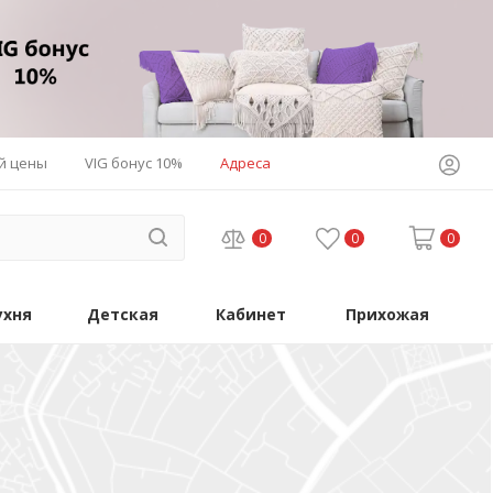
й цены
VIG бонус 10%
Адреса
0
0
0
ухня
Детская
Кабинет
Прихожая